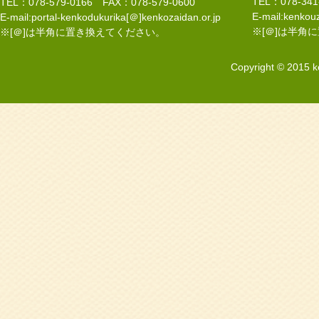
TEL：078-34
TEL：078-579-0166 FAX：078-579-0600
E-mail:kenkouz
E-mail:portal-kenkodukurika[＠]kenkozaidan.or.jp
※[＠]は半角
※[＠]は半角に置き換えてください。
Copyright © 2015 k