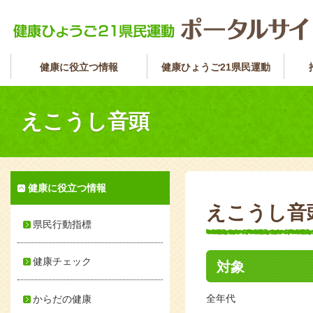
健康に役立つ情報
健康ひょうご21県民運動
えこうし音頭
健康に役立つ情報
えこうし音
県民行動指標
健康チェック
対象
全年代
からだの健康