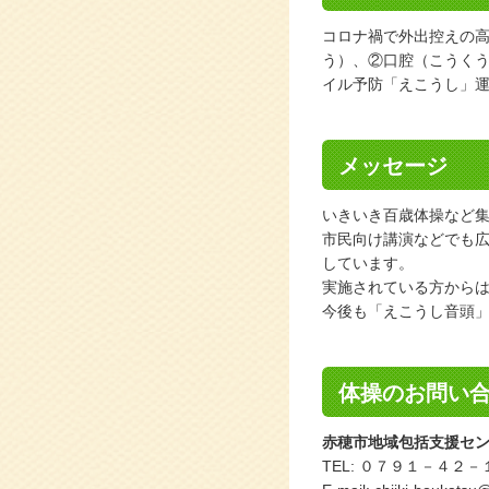
コロナ禍で外出控えの
う）、②口腔（こうく
イル予防「えこうし」
メッセージ
いきいき百歳体操など集
市民向け講演などでも
しています。
実施されている方から
今後も「えこうし音頭
体操のお問い
赤穂市地域包括支援セ
TEL: ０７９１－４２