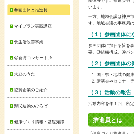
団体等です。推進会議（
います。
参画団体と推進員
一方、地域会議は神戸市
す。地域会議の事務局
マイプラン実践講座
（１）参画団体に
食生活改善事業
参画団体に加わる旨を
要、③組織構成、④パ
😊食育コンサート🎶
（２）参画団体の
大豆のうた
国・県・地域の健
講演会やセミナー
協賛企業のご紹介
（３）活動の報告
活動内容を年１回、所
県民運動のひろば
推進員とは
健康づくり情報・基礎知識
「健康づくり推進員」