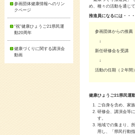
参画団体健康情報へのリン
め、種々の活動を通じ
クページ
推進員になるには・・
“祝”健康ひょうご21県民運
参画団体からの推
動20周年
↓
健康づくりに関する講演会
新任研修会を受講
動画
↓
活動の任期（２年間
健康ひょうご21県民運
ご自身を含め、家
研修会、講演会等
す。
地域での集まり、
用し、「県民行動