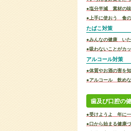
●塩分半減 素材の
●上手に使おう 食
たばこ対策
●みんなの健康 い
●吸わないことがカ
アルコール対策
●体質やお酒の害を
●アルコール 飲め
歯及び口腔の
●受けようよ 年に
●口から始まる健康