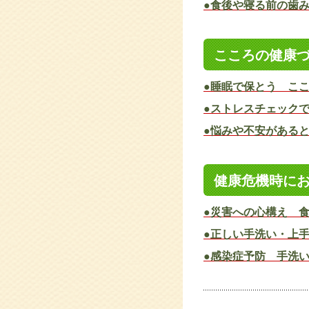
●食後や寝る前の歯
こころの健康
●睡眠で保とう こ
●ストレスチェック
●悩みや不安がある
健康危機時に
●災害への心構え 
●正しい手洗い・上
●感染症予防 手洗