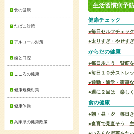
生活習慣病予
食の健康
健康チェック
たばこ対策
●毎日セルフチェッ
●太りすぎ・やせす
アルコール対策
からだの健康
歯と口腔
●毎日歩こう 背筋を
●毎日１０分ストレ
こころの健康
●通勤・通学・家事
健康危機対策
●週に２回は 楽し
食の健康
健康体操
●朝・昼・夕 毎日
兵庫県の健康政策
●食育で見直そう 
●いろんな野菜をた