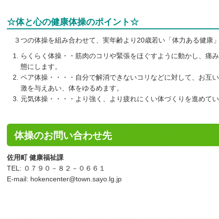
☆体と心の健康体操のポイント☆
３つの体操を組み合わせて、実年齢より
20
歳若い「体力ある健康
らくらく体操・・筋肉のコリや緊張をほぐすように動かし、痛み
態にします。
ペア体操・・・・自分で解消できないコリなどに対して、お互い
激を与えあい、体をゆるめます。
元気体操・・・・より強く、より疲れにくい体づくりを進めてい
体操のお問い合わせ先
佐用町 健康福祉課
TEL: ０７９０－８２－０６６１
E-mail: hokencenter@town.sayo.lg.jp