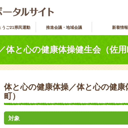
ょうご21県民運動
推進会議・地域会議
新着情報
／体と心の健康体操健生会（佐用
体と心の健康体操／体と心の健康
町）
対象