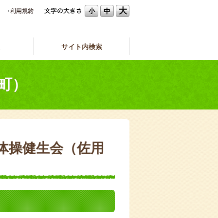
大
中
小
サイト内検索
町）
体操健生会（佐用