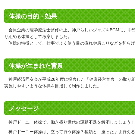
体操の目的・効果
会員企業の理学療法士監修の上、神戸らしいジャズをBGMに、中
り組める体操として考案しました。
体操の特徴として、仕事でよく使う目の疲れや肩こりなどを和らげ
体操が生まれた背景
神戸経済同友会が平成28年度に提言した「健康経営宣言」の取り
実施しやすいような体操を目指して制作しました。
メッセージ
神戸ドーユー体操で、働き盛り世代の運動不足を解消しましょう！
神戸ドーユー体操は、立って行う体操７種類と、座ったまま行える