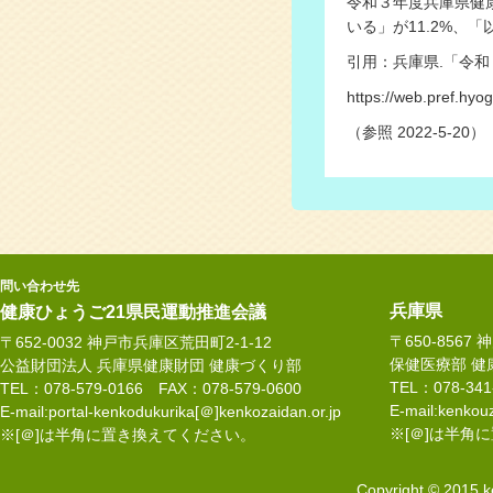
令和３年度兵庫県健
いる」が11.2%、
引用：兵庫県.「令
https://web.pref.hyo
（参照
2022-5-20）
問い合わせ先
兵庫県
健康ひょうご21県民運動推進会議
〒650-8567
〒652-0032 神戸市兵庫区荒田町2-1-12
保健医療部 健
公益財団法人 兵庫県健康財団 健康づくり部
TEL：078-34
TEL：078-579-0166 FAX：078-579-0600
E-mail:kenkouz
E-mail:portal-kenkodukurika[＠]kenkozaidan.or.jp
※[＠]は半角
※[＠]は半角に置き換えてください。
Copyright © 2015 k