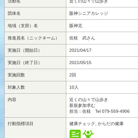
活動名
近くの山々で山歩き
団体名
阪神シニアカレッジ
地域（支部）名
阪神北
推進員名（ニックネーム）
佐枝 武さん
実施日（開始日）
2021/04/17
実施日（終了日）
2021/05/15
実施回数
2回
対象人数
10人
内容
近くの山々で山歩き
新規参加求む
担当：佐枝 Tel 079-559-4906
行動指標項目
健康チェック, からだの健康