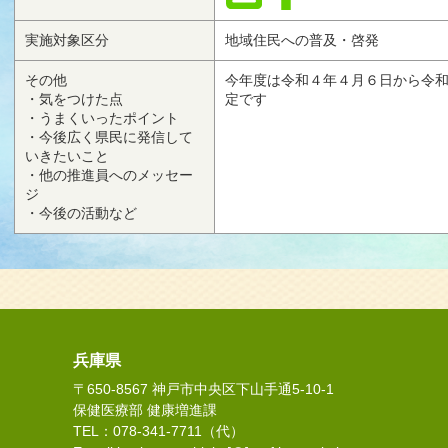
実施対象区分
地域住民への普及・啓発
その他
今年度は令和４年４月６日から令
・気をつけた点
定です
・うまくいったポイント
・今後広く県民に発信して
いきたいこと
・他の推進員へのメッセー
ジ
・今後の活動など
兵庫県
〒650-8567 神戸市中央区下山手通5-10-1
保健医療部 健康増進課
TEL：078-341-7711（代）