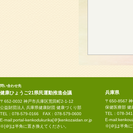
問い合わせ先
兵庫県
健康ひょうご21県民運動推進会議
〒650-8567
〒652-0032 神戸市兵庫区荒田町2-1-12
保健医療部 健
公益財団法人 兵庫県健康財団 健康づくり部
TEL：078-34
TEL：078-579-0166 FAX：078-579-0600
E-mail:kenkouz
E-mail:portal-kenkodukurika[＠]kenkozaidan.or.jp
※[＠]は半角
※[＠]は半角に置き換えてください。