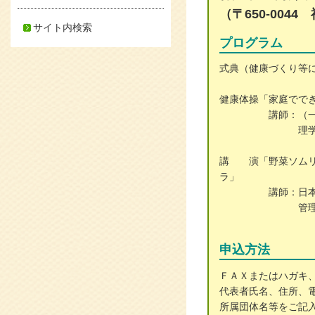
（〒650-004
サイト内検索
プログラム
式典（健康づくり等
健康体操「家庭でで
講師：（一社）
理学療法士
講 演「野菜ソムリ
講師：日本野菜ソ
管理栄養士
申込方法
ＦＡＸまたはハガキ
代表者氏名、住所、
所属団体名等をご記