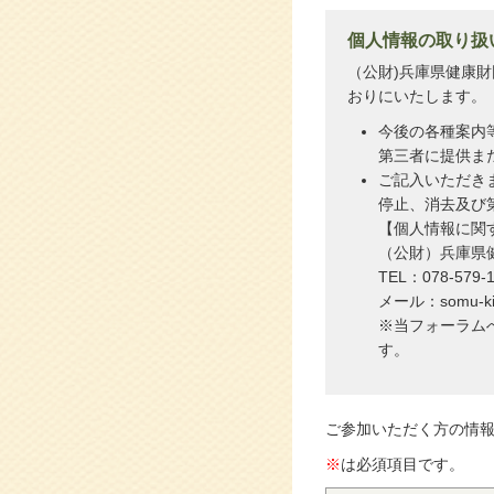
個人情報の取り扱
（公財)兵庫県健康
おりにいたします。
今後の各種案内
第三者に提供ま
ご記入いただき
停止、消去及び
【個人情報に関
（公財）兵庫県
TEL：078-579-
メール：somu-kika
※当フォーラム
す。
ご参加いただく方の情
※
は必須項目です。