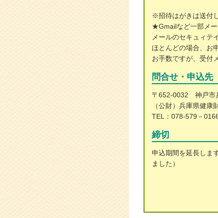
※招待はがきは送付
★Gmailなど一部
メールのセキュィテ
ほとんどの場合、お
お手数ですが、受付メ
問合せ・申込先
〒652-0032 神戸
（公財）兵庫県健康
TEL：078-579－016
締切
申込期間を延長します
ました）