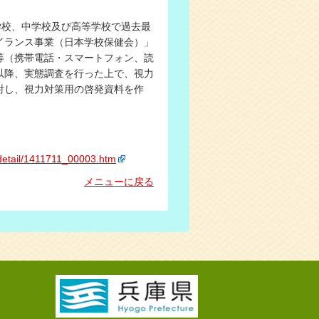
学校、中学校及び高等学校で過去最
イランス事業（日本学校保健会）」
等（携帯電話・スマートフォン、読
以降、実態調査を行った上で、視力
討し、視力対策用の啓発資料を作
detail/1411711_00003.htm
メニューに戻る