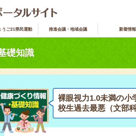
ょうご21県民運動
推進会議・地域会議
新着情報
基礎知識
裸眼視力1.0未満の
校生過去最悪（文部