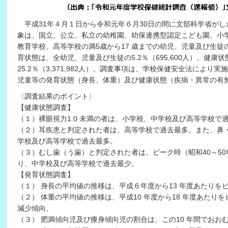
平成31年４月１日から令和元年６月30日の間に文部科学省がし
象は、国立、公立、私立の幼稚園、幼保連携型認定こども園、小
教育学校、高等学校の満5歳から17 歳までの幼児、児童及び生
育状態は、全幼児、児童及び生徒の5.2％（695,600人）、健
25.2％（3,371,982人）。調査事項は、学校保健安全法によ
児童等の発育状態（身長、体重）及び健康状態（疾病・異常の有
〈調査結果のポイント〉
【健康状態調査】
（１）裸眼視力1.0 未満の者は、小学校、中学校及び高等学校で
（２）耳疾患と判定された者は、高等学校で過去最多。また、鼻
学校及び高等学校で過去最多。
（３）むし歯（う歯）と判定された者は、ピーク時（昭和40～5
り、中学校及び高等学校で過去最少。
【発育状態調査】
（１） 身長の平均値の推移は、平成６年度から13 年度あたりを
（２） 体重の平均値の推移は、平成10 年度から18 年度あたり
減少傾向。
（３） 肥満傾向児及び痩身傾向児の割合は、この10 年間でおお