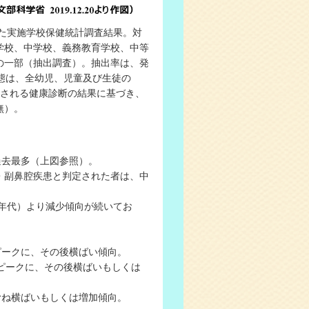
た実施学校保健統計調査結果。対
学校、中学校、義務教育学校、中等
徒の一部（抽出調査）。抽出率は、発
康状態は、全幼児、児童及び生徒の
り実施される健康診断の結果に基づき、
無）。
過去最多（上図参照）。
・副鼻腔疾患と判定された者は、中
0年代）より減少傾向が続いてお
ピークに、その後横ばい傾向。
をピークに、その後横ばいもしくは
むね横ばいもしくは増加傾向。