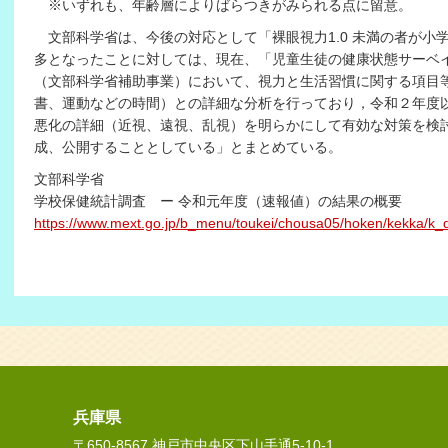
※いずれも、年齢層によりばらつきがみられる点に留意。
文部科学省は、今後の対応として「裸眼視力1.0 未満の者が小
多となったことに対しては、現在、「児童生徒の健康状態サーベ
（文部科学省補助事業）において、視力と生活習慣に関する項目
書、運動などの時間）との詳細な分析を行っており，令和２年度
悪化の詳細（近視、遠視、乱視）を明らかにして有効な対策を検
成、公開することとしている」とまとめている。
文部科学省
学校保健統計調査 ー 令和元年度（速報値）の結果の概要
https://www.mext.go.jp/b_menu/toukei/chousa05/hoken/kekka/k_
兵庫県
〒650-8567 神戸市中央区下山手通5-10-1