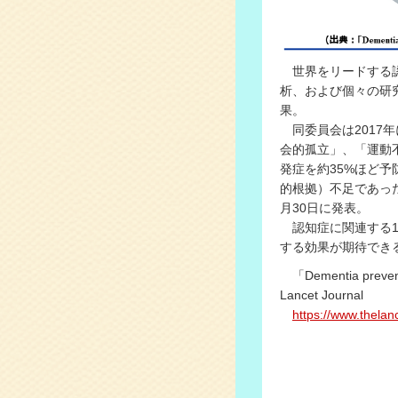
世界をリードする認
析、および個々の研
果。
同委員会は2017
会的孤立」、「運動
発症を約35%ほど
的根拠）不足であった
月30日に発表。
認知症に関連する1
する効果が期待でき
「Dementia preventio
Lancet Journal
https://www.thelan