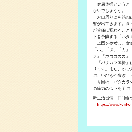
健康体操というと「
ないでしょうか。
お口周りにも筋肉は
響が出てきます。食
が苦痛に変わること
下を予防する「パタ
上図を参考に、食前
「パ」「タ」「カ」
タ」「カカカカカ」
「パタカラ体操」は
ります。また、かむ
防、いびきや歯ぎし
今回の「パタカラ体
の筋力の低下を予防
新生活習慣一日1回
https://www.kenko