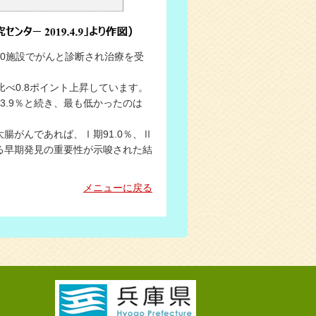
国20施設でがんと診断され治療を受
比べ0.8ポイント上昇しています。
83.9％と続き、最も低かったのは
がんであれば、Ⅰ期91.0％、Ⅱ
による早期発見の重要性が示唆された結
メニューに戻る