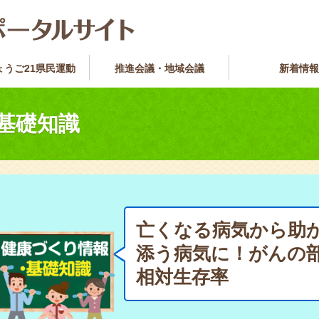
ょうご21県民運動
推進会議・地域会議
新着情報
基礎知識
亡くなる病気から助
添う病気に！がんの部
相対生存率