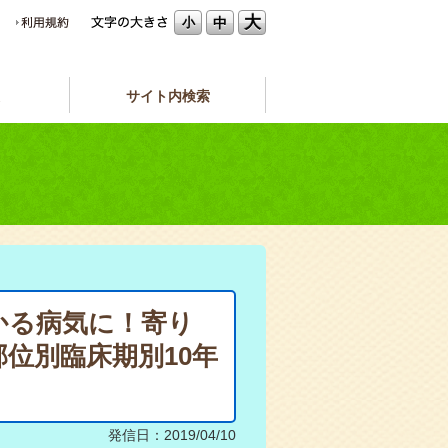
大
中
小
サイト内検索
かる病気に！寄り
位別臨床期別10年
発信日：2019/04/10