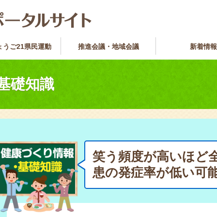
ょうご21県民運動
推進会議・地域会議
新着情報
基礎知識
笑う頻度が高いほど
患の発症率が低い可