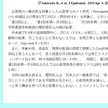
山形県の一般住民を対象とした山形県コホート研究（Yamagata 
けた40歳以上の男女1万7,152人（男性40.8％）を対象に、ど
「週1回以上」、「週1回未満～月1回以上」、「月1回未満」の
学部看護学科教授の櫻田香氏らの検討結果。
中央値で5.4年の追跡期間中に、257人（1.5％）が死亡し、13
解析の結果、日ごろほとんど笑わない人では、全死亡率と心血管
かった（log-rank P＜0.01）。
また、年齢や性、高血圧、喫煙や飲酒の習慣で調整したCox比例
回以上笑う人と比べて、笑う頻度が月1回未満の人では死亡リスク
（ハザード比1.95、95％信頼区間1.16～3.09）。 同様に、
週1回未満～月1回以上の人では心血管疾患の発症リスクは約1.6倍であ
2.40）。
今回の結果を踏まえ、櫻田氏らは「日本人の一般集団では、“笑
立したリスク因子である可能性が示された。心血管疾患を減らし
っと笑う機会を持つ工夫が必要かもしれない」とコメントしてい