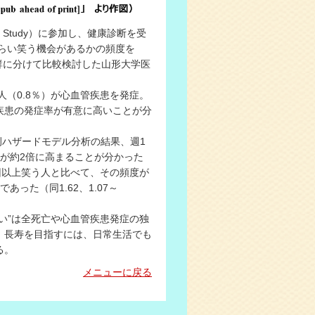
Study）に参加し、健康診断を受
のくらい笑う機会があるかの頻度を
3群に分けて比較検討した山形大学医
8人（0.8％）が心血管疾患を発症。
疾患の発症率が有意に高いことが分
ハザードモデル分析の結果、週1
が約2倍に高まることが分かった
週1回以上笑う人と比べて、その頻度が
った（同1.62、1.07～
い”は全死亡や心血管疾患発症の独
、長寿を目指すには、日常生活でも
る。
メニューに戻る