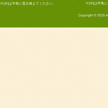
※[＠]は半角
※[＠]は半角に置き換えてください。
Copyright © 2015 k