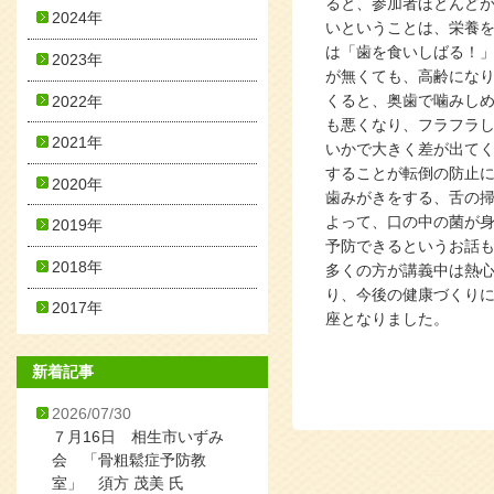
ると、参加者ほとんど
2024年
いということは、栄養
は「歯を食いしばる！
2023年
が無くても、高齢にな
くると、奥歯で噛みし
2022年
も悪くなり、フラフラ
2021年
いかで大きく差が出て
することが転倒の防止
2020年
歯みがきをする、舌の
よって、口の中の菌が
2019年
予防できるというお話
2018年
多くの方が講義中は熱
り、今後の健康づくり
2017年
座となりました。
新着記事
2026/07/30
７月16日 相生市いずみ
会 「骨粗鬆症予防教
室」 須方 茂美 氏