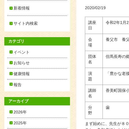
2020/02/19
新着情報
講座
令和2年1月
サイト内検索
日
会
養父市 養
カテゴリ
場
イベント
団体
但馬長寿の
名
お知らせ
演
「豊かな老
健康情報
題
報告
講師
香美町国保
名
アーカイブ
分
歯
2026年
野
2025年
まず始めに、先生が８