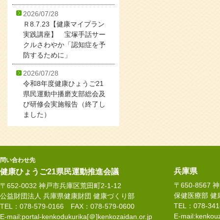
2026/07/28
Ｒ8.7.23【健康マイプラン
実践講座】 宝塚手話サー
クルさわやか「認知症を予
防するために」
2026/07/28
令和8年度健康ひょうご21
県民運動中播磨支部総会及
び研修会実施報告（終了し
ました）
問い合わせ先
兵庫県
健康ひょうご21県民運動推進会議
〒650-8567
〒652-0032 神戸市兵庫区荒田町2-1-12
保健医療部 健
公益財団法人 兵庫県健康財団 健康づくり部
TEL：078-34
TEL：078-579-0166 FAX：078-579-0600
E-mail:kenkouz
E-mail:portal-kenkodukurika[＠]kenkozaidan.or.jp