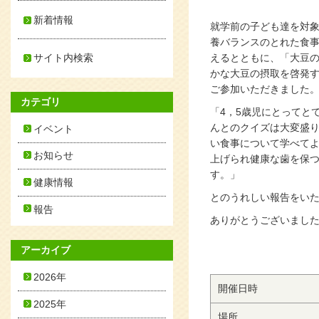
新着情報
就学前の子ども達を対
養バランスのとれた食
サイト内検索
えるとともに、「大豆
かな大豆の摂取を啓発
ご参加いただきました
カテゴリ
「4，5歳児にとってと
んとのクイズは大変盛
イベント
い食事について学べてよ
お知らせ
上げられ健康な歯を保
す。」
健康情報
とのうれしい報告をい
報告
ありがとうございまし
アーカイブ
2026年
開催日時
2025年
場所