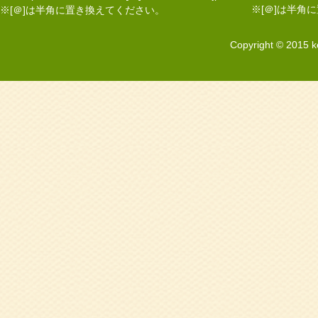
※[＠]は半角
※[＠]は半角に置き換えてください。
Copyright © 2015 k