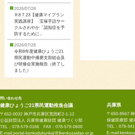
2026/07/28
Ｒ8.7.23【健康マイプラン
実践講座】 宝塚手話サー
クルさわやか「認知症を予
防するために」
2026/07/28
令和8年度健康ひょうご21
県民運動中播磨支部総会及
び研修会実施報告（終了し
ました）
問い合わせ先
兵庫県
健康ひょうご21県民運動推進会議
〒650-8567
〒652-0032 神戸市兵庫区荒田町2-1-12
保健医療部 健
公益財団法人 兵庫県健康財団 健康づくり部
TEL：078-34
TEL：078-579-0166 FAX：078-579-0600
E-mail:kenkouz
E-mail:portal-kenkodukurika[＠]kenkozaidan.or.jp