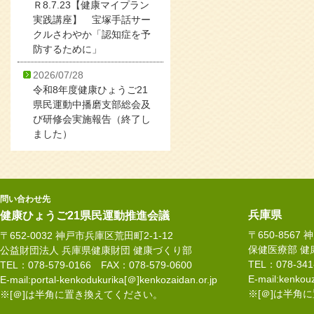
Ｒ8.7.23【健康マイプラン
実践講座】 宝塚手話サー
クルさわやか「認知症を予
防するために」
2026/07/28
令和8年度健康ひょうご21
県民運動中播磨支部総会及
び研修会実施報告（終了し
ました）
問い合わせ先
兵庫県
健康ひょうご21県民運動推進会議
〒650-8567
〒652-0032 神戸市兵庫区荒田町2-1-12
保健医療部 健
公益財団法人 兵庫県健康財団 健康づくり部
TEL：078-34
TEL：078-579-0166 FAX：078-579-0600
E-mail:kenkouz
E-mail:portal-kenkodukurika[＠]kenkozaidan.or.jp
※[＠]は半角
※[＠]は半角に置き換えてください。