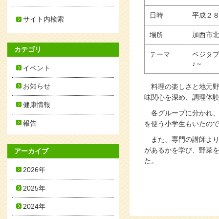
日時
平成２
サイト内検索
場所
加西市
カテゴリ
テーマ
ベジタ
♪～
イベント
お知らせ
料理の楽しさと地元野
味関心を深め、調理体
健康情報
各グループに分かれ、
報告
を使う小学生もいたの
また、専門の講師より
があるかを学び、野菜
アーカイブ
た。
2026年
2025年
2024年