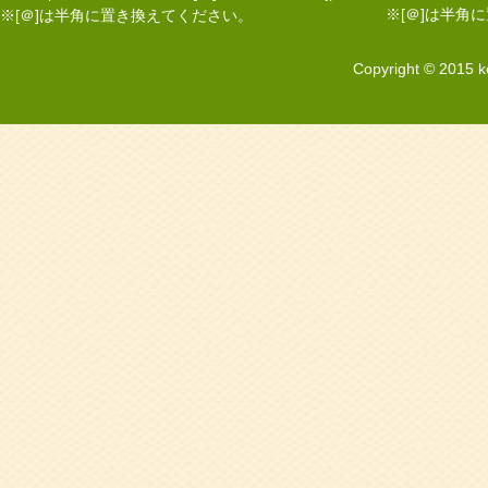
※[＠]は半角
※[＠]は半角に置き換えてください。
Copyright © 2015 k