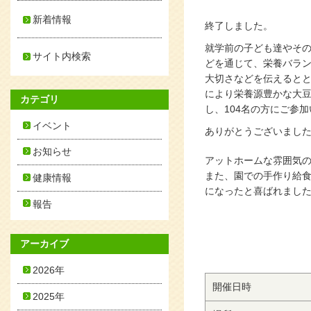
新着情報
終了しました。
就学前の子ども達やそ
サイト内検索
どを通じて、栄養バラ
大切さなどを伝えると
により栄養源豊かな大
カテゴリ
し、104名の方にご参
イベント
ありがとうございまし
お知らせ
アットホームな雰囲気
また、園での手作り給
健康情報
になったと喜ばれまし
報告
アーカイブ
2026年
開催日時
2025年