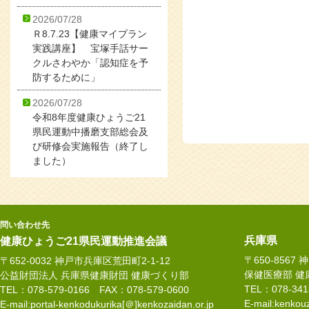
2026/07/28
Ｒ8.7.23【健康マイプラン
実践講座】 宝塚手話サー
クルさわやか「認知症を予
防するために」
2026/07/28
令和8年度健康ひょうご21
県民運動中播磨支部総会及
び研修会実施報告（終了し
ました）
問い合わせ先
兵庫県
健康ひょうご21県民運動推進会議
〒650-8567
〒652-0032 神戸市兵庫区荒田町2-1-12
保健医療部 健
公益財団法人 兵庫県健康財団 健康づくり部
TEL：078-34
TEL：078-579-0166 FAX：078-579-0600
E-mail:kenkouz
E-mail:portal-kenkodukurika[＠]kenkozaidan.or.jp