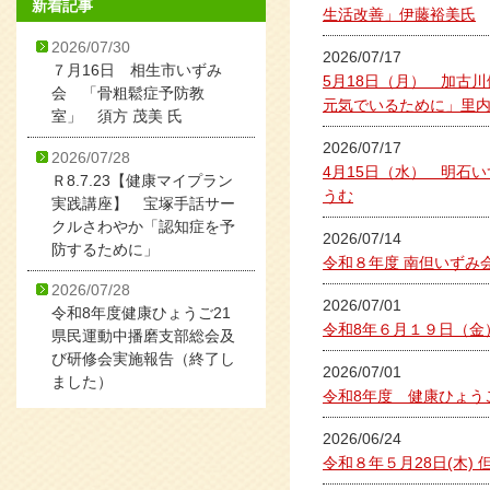
新着記事
生活改善」伊藤裕美氏
2026/07/30
2026/07/17
７月16日 相生市いずみ
5月18日（月） 加古
会 「骨粗鬆症予防教
元気でいるために」里
室」 須方 茂美 氏
2026/07/17
2026/07/28
4月15日（水） 明石
Ｒ8.7.23【健康マイプラン
うむ
実践講座】 宝塚手話サー
クルさわやか「認知症を予
2026/07/14
防するために」
令和８年度 南但いずみ
2026/07/28
2026/07/01
令和8年度健康ひょうご21
令和8年６月１９日（金
県民運動中播磨支部総会及
び研修会実施報告（終了し
2026/07/01
ました）
令和8年度 健康ひょう
2026/06/24
令和８年５月28日(木)