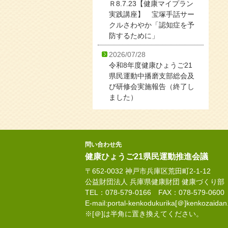
Ｒ8.7.23【健康マイプラン
実践講座】 宝塚手話サー
クルさわやか「認知症を予
防するために」
2026/07/28
令和8年度健康ひょうご21
県民運動中播磨支部総会及
び研修会実施報告（終了し
ました）
問い合わせ先
健康ひょうご21県民運動推進会議
〒652-0032 神戸市兵庫区荒田町2-1-12
公益財団法人 兵庫県健康財団 健康づくり部
TEL：078-579-0166 FAX：078-579-0600
E-mail:portal-kenkodukurika[＠]kenkozaidan.
※[＠]は半角に置き換えてください。