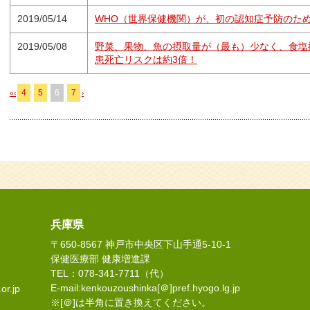
2019/05/14
WHO（世界保健機関）が、初の認知症予防のた
2019/05/08
野菜、果物、魚の摂取量が（最も）少なく、食塩
患死亡リスクは約3倍！
4
5
6
7
«
‹
›
兵庫県
〒650-8567 神戸市中央区下山手通5-10-1
保健医療部 健康増進課
TEL：078-341-7711（代）
E-mail:kenkouzoushinka[＠]pref.hyogo.lg.jp
or.jp
※[＠]は半角に置き換えてください。