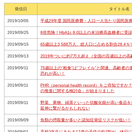
発信日
タイトル名
2019/10/05
平成29年度 国民医療費・人口一人当たり国民医
2019/09/25
8倍危険！HbA1c 8.0以上の未治療高血糖者に
2019/09/15
65歳以上3,588万人、総人口に占める割合28.4
2019/09/13
2019年ついに約7万人超え（全国の百歳以上の高
2019/09/11
75歳以上の“粗食”は“フレイル”と関連。高齢者
恐れが高い！
2019/09/11
PHR（personal health record）をご存
の推進に関する検討会」が始まりました
2019/09/11
野菜、果物、緑茶といった抗酸化能が高い食品を
延伸に繋がるかもしれない
2019/09/09
魚類の摂取量が多いと認知症発症リスクが低い！
2019/09/01
高校2年生にあたる17歳の子供の約2割が、休日