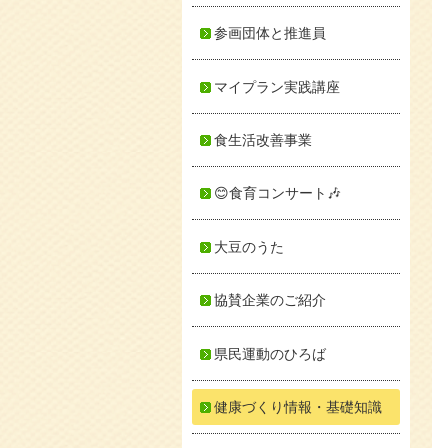
参画団体と推進員
マイプラン実践講座
食生活改善事業
😊食育コンサート🎶
大豆のうた
協賛企業のご紹介
県民運動のひろば
健康づくり情報・基礎知識