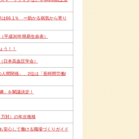
は66.1％ ー助かる病気から寄り
！（平成30年簡易生命表）
ょう！！
（日本高血圧学会）
人間関係」、2位は「長時間労働/
綱」を閣議決定！
 万対）の年次推移
も安心して働ける職場づくりガイド