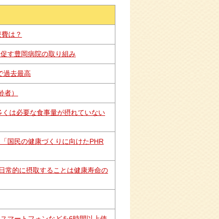
療費は？
受診促す豊岡病院の取り組み
％で過去最高
齢者）
の多くは必要な食事量が摂れていない
知ですか？「国民の健康づくりに向けたPHR
日常的に摂取することは健康寿命の
にスマートフォンなどを6時間以上使