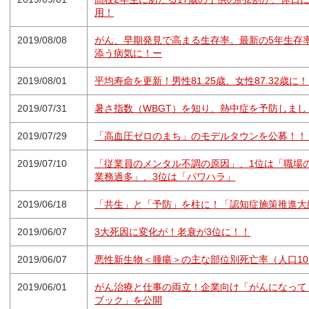
用！
2019/08/08
がん、早期発見で高まる生存率。最新の5年生存率
添う病気に！ー
2019/08/01
平均寿命を更新！男性81.25歳、女性87.32歳に
2019/07/31
暑さ指数（WBGT）を知り、熱中症を予防しまし
2019/07/29
「高血圧ゼロのまち」のモデルタウンを公募！！
2019/07/10
「従業員のメンタル不調の原因」、1位は「職場の
業務過多」、3位は「パワハラ」
2019/06/18
「共生」と「予防」を柱に！「認知症施策推進大
2019/06/07
3大死因に変化が！老衰が3位に！！
2019/06/07
悪性新生物＜腫瘍＞の主な部位別死亡率（人口10
2019/06/01
がん治療と仕事の両立！企業向け「がんになって
ブック」を公開