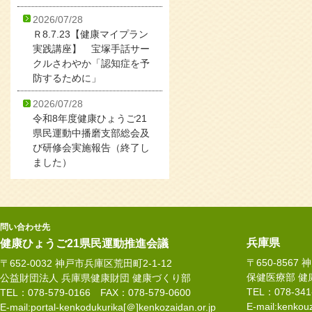
2026/07/28
Ｒ8.7.23【健康マイプラン
実践講座】 宝塚手話サー
クルさわやか「認知症を予
防するために」
2026/07/28
令和8年度健康ひょうご21
県民運動中播磨支部総会及
び研修会実施報告（終了し
ました）
問い合わせ先
兵庫県
健康ひょうご21県民運動推進会議
〒650-8567
〒652-0032 神戸市兵庫区荒田町2-1-12
保健医療部 健
公益財団法人 兵庫県健康財団 健康づくり部
TEL：078-34
TEL：078-579-0166 FAX：078-579-0600
E-mail:kenkouz
E-mail:portal-kenkodukurika[＠]kenkozaidan.or.jp