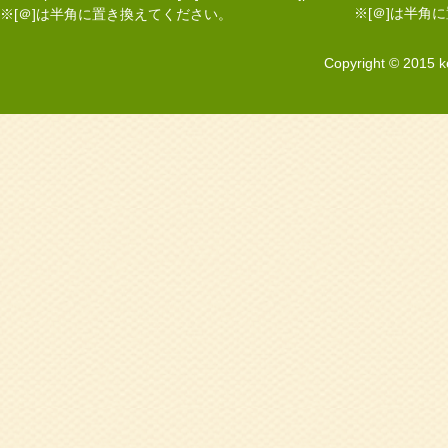
※[＠]は半角
※[＠]は半角に置き換えてください。
Copyright © 2015 k