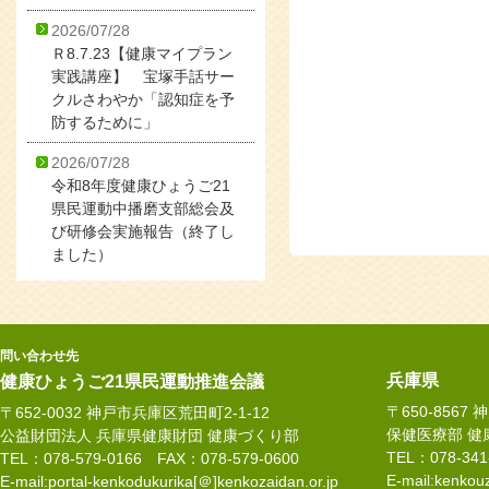
2026/07/28
Ｒ8.7.23【健康マイプラン
実践講座】 宝塚手話サー
クルさわやか「認知症を予
防するために」
2026/07/28
令和8年度健康ひょうご21
県民運動中播磨支部総会及
び研修会実施報告（終了し
ました）
問い合わせ先
兵庫県
健康ひょうご21県民運動推進会議
〒650-8567
〒652-0032 神戸市兵庫区荒田町2-1-12
保健医療部 健
公益財団法人 兵庫県健康財団 健康づくり部
TEL：078-34
TEL：078-579-0166 FAX：078-579-0600
E-mail:kenkouz
E-mail:portal-kenkodukurika[＠]kenkozaidan.or.jp