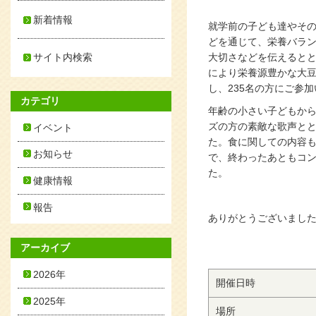
新着情報
就学前の子ども達やそ
どを通じて、栄養バラ
サイト内検索
大切さなどを伝えると
により栄養源豊かな大
し、235名の方にご参
カテゴリ
年齢の小さい子どもか
ズの方の素敵な歌声と
イベント
た。食に関しての内容
お知らせ
で、終わったあともコ
た。
健康情報
報告
ありがとうございまし
アーカイブ
2026年
開催日時
2025年
場所