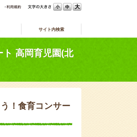
大
中
小
サイト内検索
ト 高岡育児園(北
ろう！食育コンサー