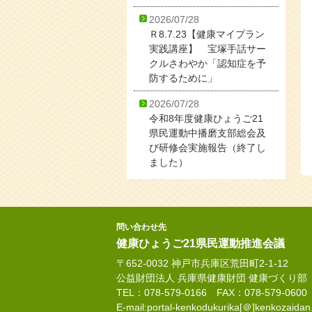
2026/07/28
Ｒ8.7.23【健康マイプラン
実践講座】 宝塚手話サー
クルさわやか「認知症を予
防するために」
2026/07/28
令和8年度健康ひょうご21
県民運動中播磨支部総会及
び研修会実施報告（終了し
ました）
問い合わせ先
健康ひょうご21県民運動推進会議
〒652-0032 神戸市兵庫区荒田町2-1-12
公益財団法人 兵庫県健康財団 健康づくり部
TEL：078-579-0166 FAX：078-579-0600
E-mail:portal-kenkodukurika[＠]kenkozaidan.