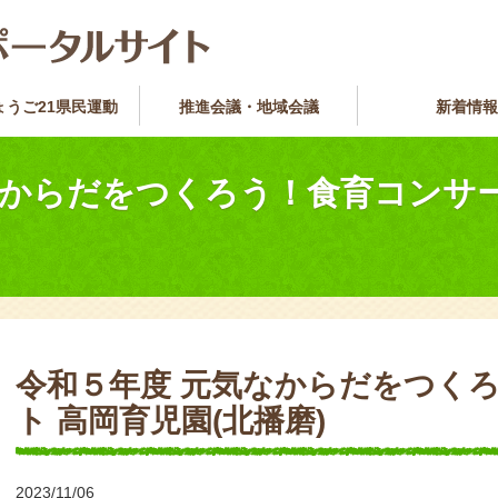
ょうご21県民運動
推進会議・地域会議
新着情報
なからだをつくろう！食育コンサー
令和５年度 元気なからだをつく
ト 高岡育児園(北播磨)
2023/11/06