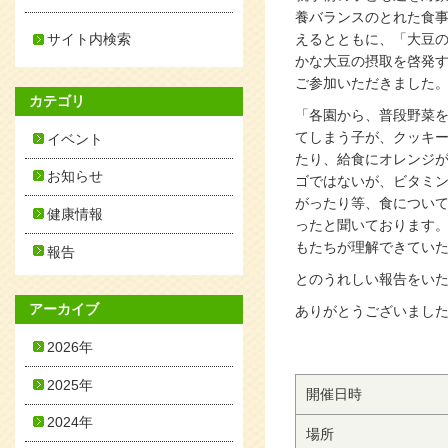
養バランスのとれた食
サイト内検索
えるとともに、「大豆
かな大豆の摂取を啓発す
ご参加いただきました
カテゴリ
「各園から、普段野菜
てしまう子が、クッキ
イベント
たり、給食にオレンジ
お知らせ
ゴではないが、ビタミ
がったり等、食につい
健康情報
ったと聞いております。
もたちが理解できてい
報告
とのうれしい報告をい
アーカイブ
ありがとうございまし
2026年
2025年
開催日時
2024年
場所