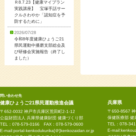
Ｒ8.7.23【健康マイプラン
実践講座】 宝塚手話サー
クルさわやか「認知症を予
防するために」
2026/07/28
令和8年度健康ひょうご21
県民運動中播磨支部総会及
び研修会実施報告（終了し
ました）
問い合わせ先
兵庫県
健康ひょうご21県民運動推進会議
〒650-8567
〒652-0032 神戸市兵庫区荒田町2-1-12
保健医療部 健
公益財団法人 兵庫県健康財団 健康づくり部
TEL：078-34
TEL：078-579-0166 FAX：078-579-0600
E-mail:kenkouz
E-mail:portal-kenkodukurika[＠]kenkozaidan.or.jp