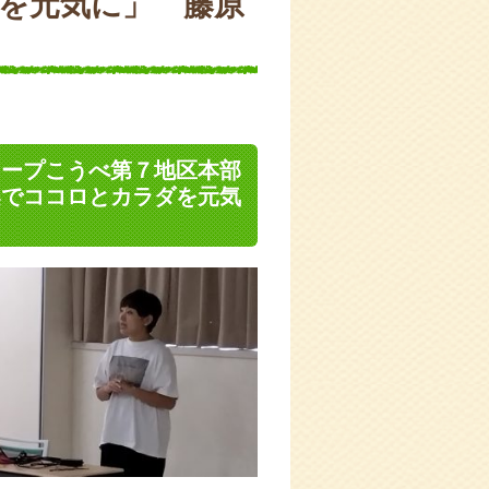
を元気に」 藤原
コープこうべ第７地区本部
楽でココロとカラダを元気