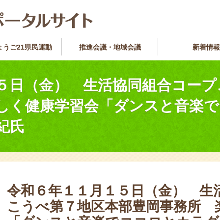
ょうご21県民運動
推進会議・地域会議
新着情報
５日（金） 生活協同組合コープ
しく健康学習会「ダンスと音楽
紀氏
令和６年１１月１５日（金） 生
こうべ第７地区本部豊岡事務所 