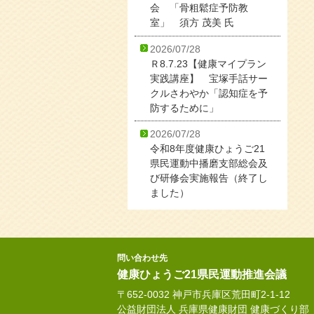
会 「骨粗鬆症予防教
室」 須方 茂美 氏
2026/07/28
Ｒ8.7.23【健康マイプラン
実践講座】 宝塚手話サー
クルさわやか「認知症を予
防するために」
2026/07/28
令和8年度健康ひょうご21
県民運動中播磨支部総会及
び研修会実施報告（終了し
ました）
問い合わせ先
健康ひょうご21県民運動推進会議
〒652-0032 神戸市兵庫区荒田町2-1-12
公益財団法人 兵庫県健康財団 健康づくり部