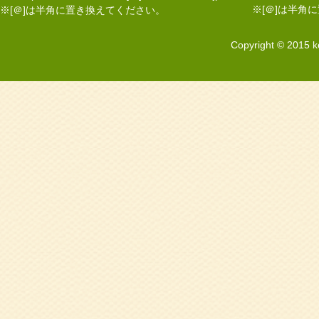
※[＠]は半角
※[＠]は半角に置き換えてください。
Copyright © 2015 k