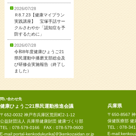
2026/07/28
Ｒ8.7.23【健康マイプラン
実践講座】 宝塚手話サー
クルさわやか「認知症を予
防するために」
2026/07/28
令和8年度健康ひょうご21
県民運動中播磨支部総会及
び研修会実施報告（終了し
ました）
問い合わせ先
兵庫県
健康ひょうご21県民運動推進会議
〒650-8567
〒652-0032 神戸市兵庫区荒田町2-1-12
保健医療部 健
公益財団法人 兵庫県健康財団 健康づくり部
TEL：078-34
TEL：078-579-0166 FAX：078-579-0600
E-mail:kenkouz
E-mail:portal-kenkodukurika[＠]kenkozaidan.or.jp