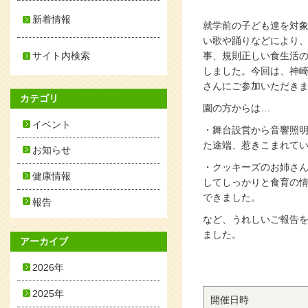
新着情報
就学前の子ども達を対
い歌や踊りなどにより
サイト内検索
事、規則正しい食生活
しました。
今回は、神崎
さんにご参加いただき
カテゴリ
園の方からは…
イベント
・舞台設営から音響照
た途端、惹きこまれて
お知らせ
・クッキーズのお姉さ
健康情報
してしっかりと食育の情
できました。
報告
など、うれしいご報告を
ました。
アーカイブ
2026年
2025年
開催日時