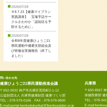
2026/07/28
Ｒ8.7.23【健康マイプラン
実践講座】 宝塚手話サー
クルさわやか「認知症を予
防するために」
2026/07/28
令和8年度健康ひょうご21
県民運動中播磨支部総会及
び研修会実施報告（終了し
ました）
問い合わせ先
兵庫県
健康ひょうご21県民運動推進会議
〒650-8567
〒652-0032 神戸市兵庫区荒田町2-1-12
保健医療部 健
公益財団法人 兵庫県健康財団 健康づくり部
TEL：078-34
TEL：078-579-0166 FAX：078-579-0600
E-mail:kenkouz
E-mail:portal-kenkodukurika[＠]kenkozaidan.or.jp