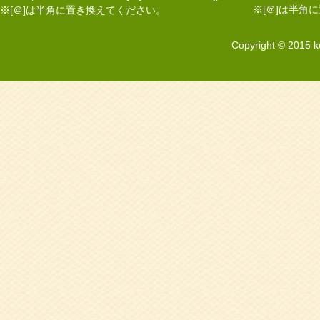
※[＠]は半角
※[＠]は半角に置き換えてください。
Copyright © 2015 k