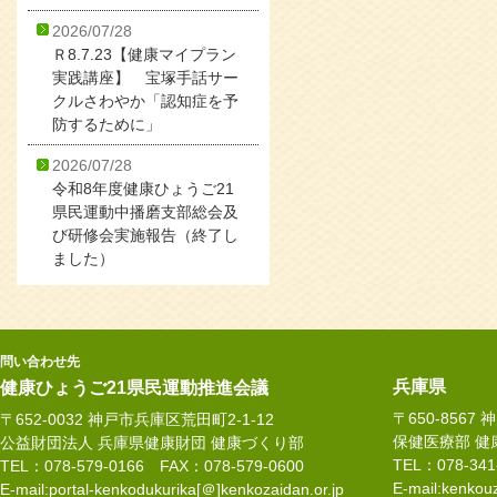
2026/07/28
Ｒ8.7.23【健康マイプラン
実践講座】 宝塚手話サー
クルさわやか「認知症を予
防するために」
2026/07/28
令和8年度健康ひょうご21
県民運動中播磨支部総会及
び研修会実施報告（終了し
ました）
問い合わせ先
兵庫県
健康ひょうご21県民運動推進会議
〒650-8567
〒652-0032 神戸市兵庫区荒田町2-1-12
保健医療部 健
公益財団法人 兵庫県健康財団 健康づくり部
TEL：078-34
TEL：078-579-0166 FAX：078-579-0600
E-mail:kenkouz
E-mail:portal-kenkodukurika[＠]kenkozaidan.or.jp