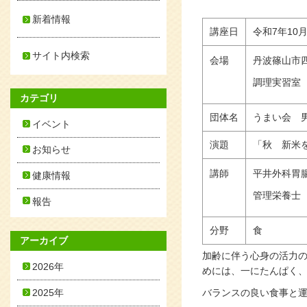
新着情報
講座日
令和7年10
サイト内検索
会場
丹波篠山市
調理実習室
カテゴリ
団体名
うまい会 
イベント
演題
「秋 新米
お知らせ
講師
平井外科胃
健康情報
管理栄養士
報告
分野
食
アーカイブ
加齢に伴う心身の活力
2026年
めには、一にたんぱく
2025年
バランスの良い食事と