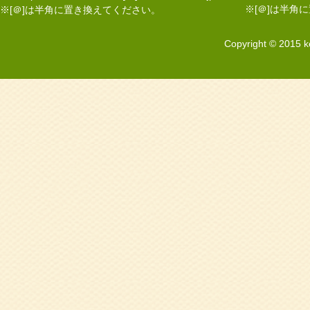
※[＠]は半角
※[＠]は半角に置き換えてください。
Copyright © 2015 k