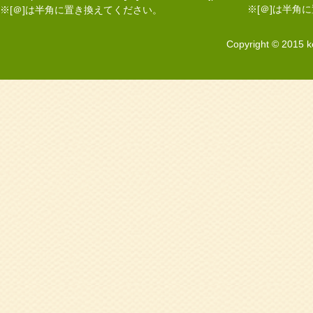
※[＠]は半角
※[＠]は半角に置き換えてください。
Copyright © 2015 k