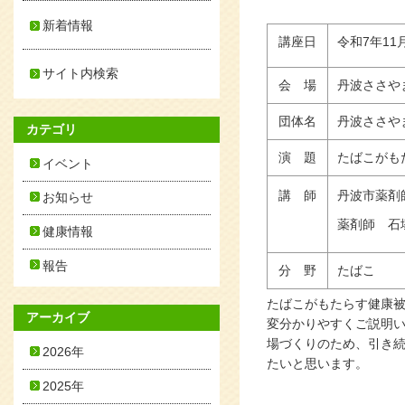
新着情報
講座日
令和7年11
サイト内検索
会 場
丹波ささや
団体名
丹波ささや
カテゴリ
演 題
たばこがも
イベント
講 師
丹波市薬剤
お知らせ
薬剤師 石
健康情報
報告
分 野
たばこ
たばこがもたらす健康
アーカイブ
変分かりやすくご説明
場づくりのため、引き
2026年
たいと思います。
2025年