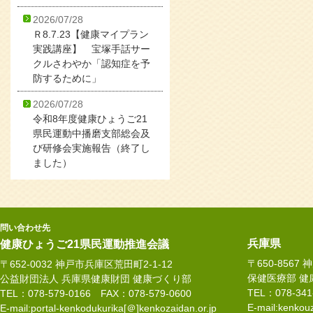
2026/07/28
Ｒ8.7.23【健康マイプラン
実践講座】 宝塚手話サー
クルさわやか「認知症を予
防するために」
2026/07/28
令和8年度健康ひょうご21
県民運動中播磨支部総会及
び研修会実施報告（終了し
ました）
問い合わせ先
兵庫県
健康ひょうご21県民運動推進会議
〒650-8567
〒652-0032 神戸市兵庫区荒田町2-1-12
保健医療部 健
公益財団法人 兵庫県健康財団 健康づくり部
TEL：078-34
TEL：078-579-0166 FAX：078-579-0600
E-mail:kenkouz
E-mail:portal-kenkodukurika[＠]kenkozaidan.or.jp