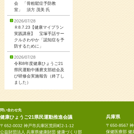
会 「骨粗鬆症予防教
室」 須方 茂美 氏
2026/07/28
Ｒ8.7.23【健康マイプラン
実践講座】 宝塚手話サー
クルさわやか「認知症を予
防するために」
2026/07/28
令和8年度健康ひょうご21
県民運動中播磨支部総会及
び研修会実施報告（終了し
ました）
問い合わせ先
兵庫県
健康ひょうご21県民運動推進会議
〒650-8567
〒652-0032 神戸市兵庫区荒田町2-1-12
保健医療部 健
公益財団法人 兵庫県健康財団 健康づくり部