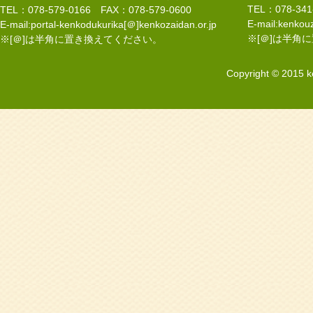
TEL：078-34
TEL：078-579-0166 FAX：078-579-0600
E-mail:kenkouz
E-mail:portal-kenkodukurika[＠]kenkozaidan.or.jp
※[＠]は半角
※[＠]は半角に置き換えてください。
Copyright © 2015 k