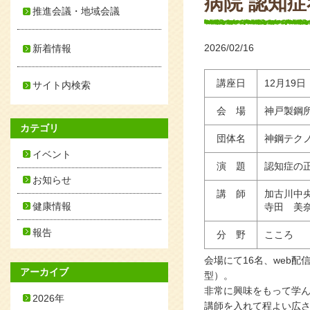
病院 認知症
推進会議・地域会議
2026/02/16
新着情報
講座日
12月19
サイト内検索
会 場
神戸製鋼
カテゴリ
団体名
神鋼テク
イベント
演 題
認知症の
お知らせ
講 師
加古川中
健康情報
寺田 美奈
報告
分 野
こころ
会場にて16名、web配
アーカイブ
型）。
非常に興味をもって学
2026年
講師を入れて程よい広