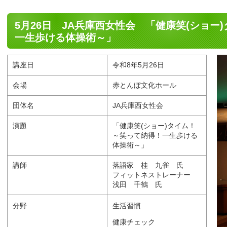
5月26日 JA兵庫西女性会 「健康笑(ショー
一生歩ける体操術～」
講座日
令和8年5月26日
会場
赤とんぼ文化ホール
団体名
JA兵庫西女性会
演題
「健康笑(ショー)タイム！
～笑って納得！一生歩ける
体操術～」
講師
落語家 桂 九雀 氏
フィットネストレーナー
浅田 千鶴 氏
分野
生活習慣
健康チェック