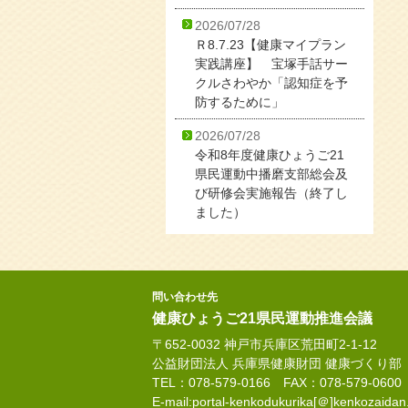
2026/07/28
Ｒ8.7.23【健康マイプラン
実践講座】 宝塚手話サー
クルさわやか「認知症を予
防するために」
2026/07/28
令和8年度健康ひょうご21
県民運動中播磨支部総会及
び研修会実施報告（終了し
ました）
問い合わせ先
健康ひょうご21県民運動推進会議
〒652-0032 神戸市兵庫区荒田町2-1-12
公益財団法人 兵庫県健康財団 健康づくり部
TEL：078-579-0166 FAX：078-579-0600
E-mail:portal-kenkodukurika[＠]kenkozaidan.