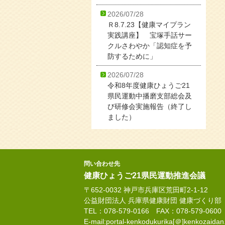
2026/07/28
Ｒ8.7.23【健康マイプラン
実践講座】 宝塚手話サー
クルさわやか「認知症を予
防するために」
2026/07/28
令和8年度健康ひょうご21
県民運動中播磨支部総会及
び研修会実施報告（終了し
ました）
問い合わせ先
健康ひょうご21県民運動推進会議
〒652-0032 神戸市兵庫区荒田町2-1-12
公益財団法人 兵庫県健康財団 健康づくり部
TEL：078-579-0166 FAX：078-579-0600
E-mail:portal-kenkodukurika[＠]kenkozaidan.