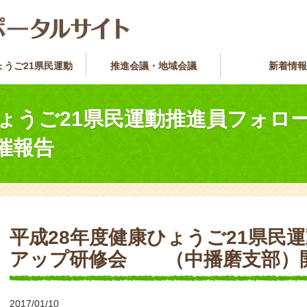
ょうご21県民運動
推進会議・地域会議
新着情報
ひょうご21県民運動推進員フ
催報告
平成28年度健康ひょうご21県民
アップ研修会 （中播磨支部）
2017/01/10