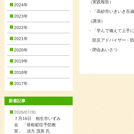
（実践報告）
2024年
・「高砂市いきいき百
2023年
（講演）
2022年
・「学んで備えて上手
2021年
防災アドバイザー・防
・閉会あいさつ
2020年
2019年
2018年
2017年
新着記事
2026/07/30
７月16日 相生市いずみ
会 「骨粗鬆症予防教
室」 須方 茂美 氏