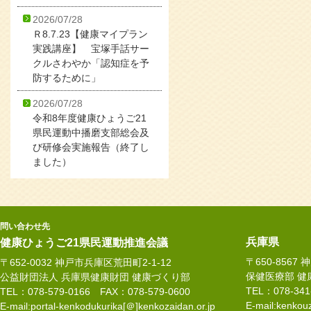
2026/07/28
Ｒ8.7.23【健康マイプラン
実践講座】 宝塚手話サー
クルさわやか「認知症を予
防するために」
2026/07/28
令和8年度健康ひょうご21
県民運動中播磨支部総会及
び研修会実施報告（終了し
ました）
問い合わせ先
兵庫県
健康ひょうご21県民運動推進会議
〒650-8567
〒652-0032 神戸市兵庫区荒田町2-1-12
保健医療部 健
公益財団法人 兵庫県健康財団 健康づくり部
TEL：078-34
TEL：078-579-0166 FAX：078-579-0600
E-mail:kenkouz
E-mail:portal-kenkodukurika[＠]kenkozaidan.or.jp