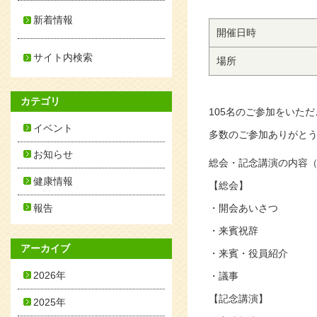
新着情報
開催日時
サイト内検索
場所
カテゴリ
105名のご参加をいた
イベント
多数のご参加ありがと
お知らせ
総会・記念講演の内容
健康情報
【総会】
報告
・開会あいさつ
・来賓祝辞
アーカイブ
・来賓・役員紹介
2026年
・議事
【記念講演】
2025年