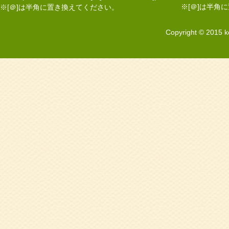
※[＠]は半角
※[＠]は半角に置き換えてください。
Copyright © 2015 k