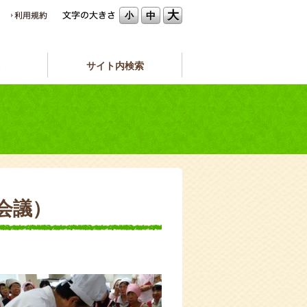
大
中
小
サイト内検索
会議）