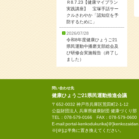
Ｒ8.7.23【健康マイプラン
実践講座】 宝塚手話サー
クルさわやか「認知症を予
防するために」
2026/07/28
令和8年度健康ひょうご21
県民運動中播磨支部総会及
び研修会実施報告（終了し
ました）
問い合わせ先
健康ひょうご21県民運動推進会議
〒652-0032 神戸市兵庫区荒田町2-1-12
公益財団法人 兵庫県健康財団 健康づくり部
TEL：078-579-0166 FAX：078-579-0600
E-mail:portal-kenkodukurika[＠]kenkozaidan.
※[＠]は半角に置き換えてください。