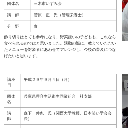
団体名
三木市いずみ会
講 師
菅原 正 氏（管理栄養士）
分 野
食
飾り切りはとても参考になり、野菜嫌いの子どもも、これなら
食べられるのではと思いました。活動の際に、教えていただい
たメニューを対象者にあわせてアレンジし、今後の普及につな
げたいと思います。
講座
平成２９年９月４日（月）
日
団体
兵庫県理容生活衛生同業組合 社支部
名
講
森下 伸也 氏（関西大学教授、日本笑い学会会
師
長）