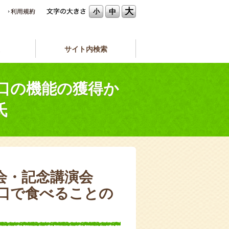
大
中
小
サイト内検索
「口の機能の獲得か
氏
総会・記念講演会
口で食べることの