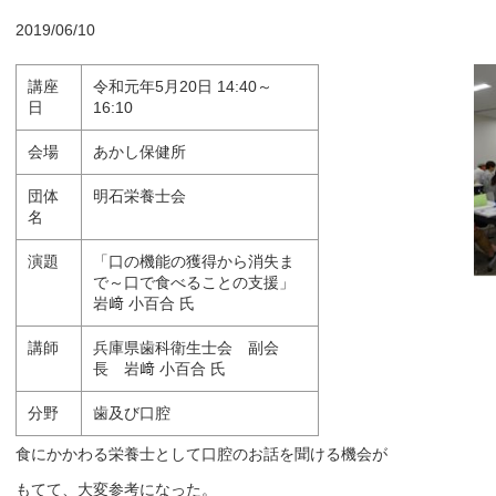
2019/06/10
講座
令和元年5月20日 14:40～
日
16:10
会場
あかし保健所
団体
明石栄養士会
名
演題
「口の機能の獲得から消失ま
で～口で食べることの支援」
岩﨑 小百合 氏
講師
兵庫県歯科衛生士会 副会
長 岩﨑 小百合 氏
分野
歯及び口腔
食にかかわる栄養士として口腔のお話を聞ける機会が
もてて、大変参考になった。