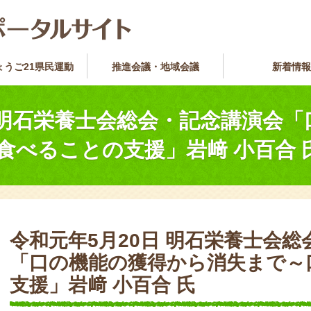
ょうご21県民運動
推進会議・地域会議
新着情報
日 明石栄養士会総会・記念講演会
食べることの支援」岩﨑 小百合 
令和元年5月20日 明石栄養士会
「口の機能の獲得から消失まで～
支援」岩﨑 小百合 氏