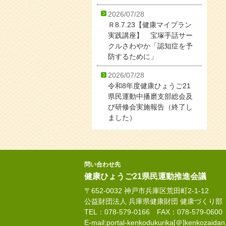
2026/07/28
Ｒ8.7.23【健康マイプラン
実践講座】 宝塚手話サー
クルさわやか「認知症を予
防するために」
2026/07/28
令和8年度健康ひょうご21
県民運動中播磨支部総会及
び研修会実施報告（終了し
ました）
問い合わせ先
健康ひょうご21県民運動推進会議
〒652-0032 神戸市兵庫区荒田町2-1-12
公益財団法人 兵庫県健康財団 健康づくり部
TEL：078-579-0166 FAX：078-579-0600
E-mail:portal-kenkodukurika[＠]kenkozaidan.