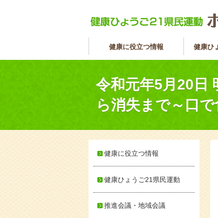
健康に役立つ情報
健康ひ
令和元年5月20
ら消失まで～口で
健康に役立つ情報
健康ひょうご21県民運動
推進会議・地域会議