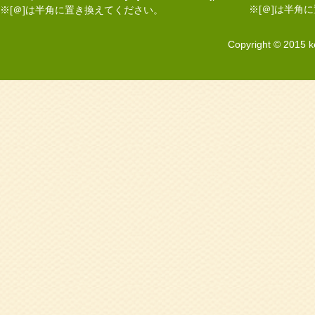
※[＠]は半角
※[＠]は半角に置き換えてください。
Copyright © 2015 k