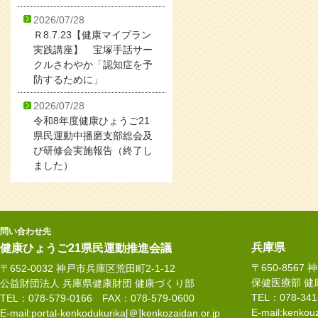
2026/07/28
Ｒ8.7.23【健康マイプラン
実践講座】 宝塚手話サー
クルさわやか「認知症を予
防するために」
2026/07/28
令和8年度健康ひょうご21
県民運動中播磨支部総会及
び研修会実施報告（終了し
ました）
問い合わせ先
兵庫県
健康ひょうご21県民運動推進会議
〒650-8567
〒652-0032 神戸市兵庫区荒田町2-1-12
保健医療部 健
公益財団法人 兵庫県健康財団 健康づくり部
TEL：078-34
TEL：078-579-0166 FAX：078-579-0600
E-mail:kenkouz
E-mail:portal-kenkodukurika[＠]kenkozaidan.or.jp