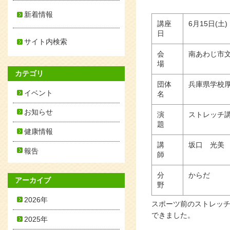
新着情報
講座
6月15日(土)
日
サイト内検索
会
南あわじ市
場
カテゴリ
団体
兵庫県学校
イベント
名
お知らせ
演
ストレッチ
題
健康情報
講
坂口 光美
報告
師
分
からだ
アーカイブ
野
2026年
スポーツ前のストレッ
できました。
2025年