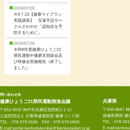
2026/07/28
Ｒ8.7.23【健康マイプラン
実践講座】 宝塚手話サー
クルさわやか「認知症を予
防するために」
2026/07/28
令和8年度健康ひょうご21
県民運動中播磨支部総会及
び研修会実施報告（終了し
ました）
問い合わせ先
兵庫県
健康ひょうご21県民運動推進会議
〒650-8567
〒652-0032 神戸市兵庫区荒田町2-1-12
保健医療部 健
公益財団法人 兵庫県健康財団 健康づくり部
TEL：078-34
TEL：078-579-0166 FAX：078-579-0600
E-mail:kenkouz
E-mail:portal-kenkodukurika[＠]kenkozaidan.or.jp