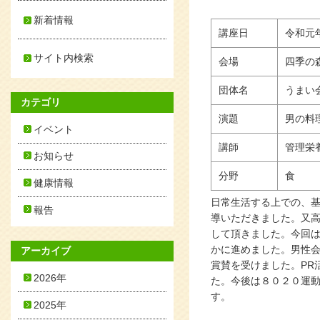
新着情報
講座日
令和元
サイト内検索
会場
四季の
団体名
うまい
カテゴリ
演題
男の料
イベント
講師
管理栄
お知らせ
分野
食
健康情報
日常生活する上での、
報告
導いただきました。又
して頂きました。今回
かに進めました。男性
アーカイブ
賞賛を受けました。PR
2026年
た。今後は８０２０運
す。
2025年