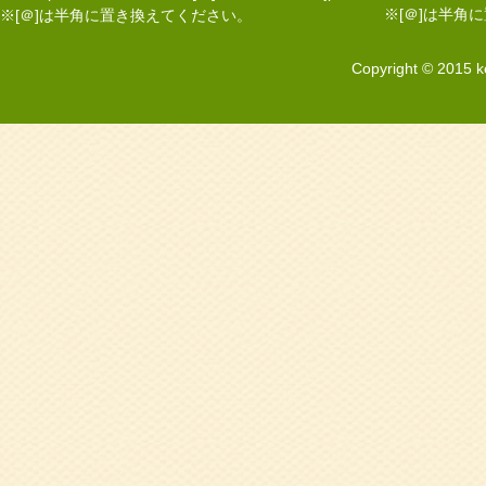
※[＠]は半角
※[＠]は半角に置き換えてください。
Copyright © 2015 k