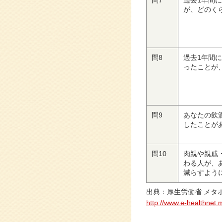
問7
過去1年間
が、どのく
問8
過去1年間
ったことが
問9
あなたの飲
したことが
問10
肉親や親戚
わる人が、
減らすよう
出典：厚生労働省 メタ
http://www.e-healthnet.m