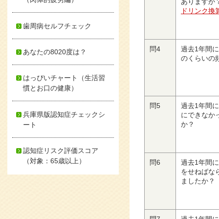
ありますか
ドリンク換
歯周病セルフチェック
問4
過去1年間
あなたの8020度は？
のくらいの
はっぴいチャート（生活習
慣とお口の健康）
問5
過去1年間
兵庫県版認知症チェックシ
にできなか
か？
ート
認知症リスク評価スコア
（対象：65歳以上）
問6
過去1年間
をせねばな
ましたか？