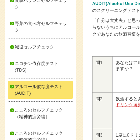
食事バランスセルフチェッ
AUDIT(Alcohol Use Dis
ク
のスクリーニングテス
「自分は大丈夫」と思
野菜の食べ方セルフチェッ
らないうちにアルコー
ク
クであなたの飲酒習慣
減塩セルフチェック
問1
あなたはア
ニコチン依存度テスト
ますか？
(TDS)
アルコール依存度テスト
(AUDIT)
問2
飲酒すると
ドリンク換
こころのセルフチェック
（精神的疲労編）
こころのセルフチェック
問3
1度に6ド
（肉体的疲労編）