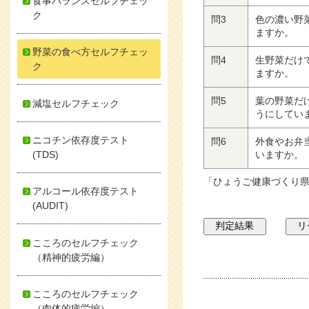
食事バランスセルフチェッ
ク
問3
色の濃い野
ますか。
野菜の食べ方セルフチェッ
問4
生野菜だけ
ク
ますか。
問5
葉の野菜だ
減塩セルフチェック
うにしてい
ニコチン依存度テスト
問6
外食やお弁
(TDS)
いますか。
「ひょうご健康づくり
アルコール依存度テスト
(AUDIT)
こころのセルフチェック
（精神的疲労編）
こころのセルフチェック
（肉体的疲労編）