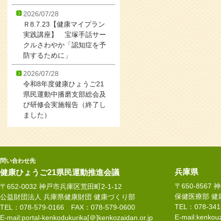
2026/07/28
Ｒ8.7.23【健康マイプラン
実践講座】 宝塚手話サー
クルさわやか「認知症を予
防するために」
2026/07/28
令和8年度健康ひょうご21
県民運動中播磨支部総会及
び研修会実施報告（終了し
ました）
問い合わせ先
兵庫県
健康ひょうご21県民運動推進会議
〒650-8567
〒652-0032 神戸市兵庫区荒田町2-1-12
保健医療部 健
公益財団法人 兵庫県健康財団 健康づくり部
TEL：078-34
TEL：078-579-0166 FAX：078-579-0600
E-mail:kenkouz
E-mail:portal-kenkodukurika[＠]kenkozaidan.or.jp