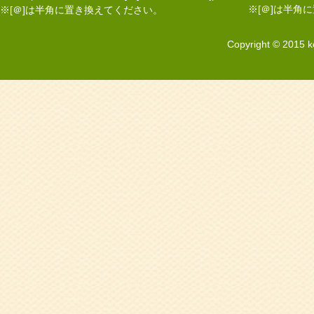
※[＠]は半角
※[＠]は半角に置き換えてください。
Copyright © 2015 k