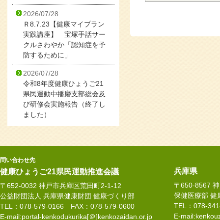
2026/07/28
Ｒ8.7.23【健康マイプラン
実践講座】 宝塚手話サー
クルさわやか「認知症を予
防するために」
2026/07/28
令和8年度健康ひょうご21
県民運動中播磨支部総会及
び研修会実施報告（終了し
ました）
問い合わせ先
兵庫県
健康ひょうご21県民運動推進会議
〒650-8567
〒652-0032 神戸市兵庫区荒田町2-1-12
保健医療部 健
公益財団法人 兵庫県健康財団 健康づくり部
TEL：078-34
TEL：078-579-0166 FAX：078-579-0600
E-mail:kenkouz
E-mail:portal-kenkodukurika[＠]kenkozaidan.or.jp