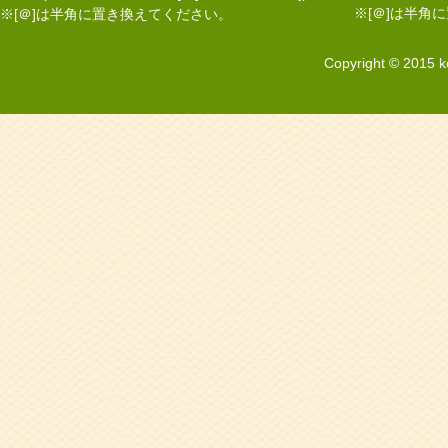
※[＠]は半角
※[＠]は半角に置き換えてください。
Copyright © 2015 k