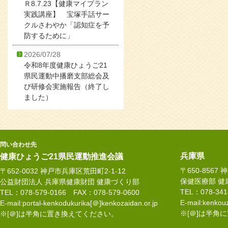
Ｒ8.7.23【健康マイプラン
実践講座】 宝塚手話サー
クルさわやか「認知症を予
防するために」
2026/07/28
令和8年度健康ひょうご21
県民運動中播磨支部総会及
び研修会実施報告（終了し
ました）
問い合わせ先
兵庫県
健康ひょうご21県民運動推進会議
〒650-8567
〒652-0032 神戸市兵庫区荒田町2-1-12
保健医療部 健
公益財団法人 兵庫県健康財団 健康づくり部
TEL：078-34
TEL：078-579-0166 FAX：078-579-0600
E-mail:kenkouz
E-mail:portal-kenkodukurika[＠]kenkozaidan.or.jp
※[＠]は半角
※[＠]は半角に置き換えてください。