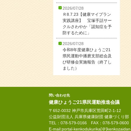
2026/07/28
Ｒ8.7.23【健康マイプラン
実践講座】 宝塚手話サー
クルさわやか「認知症を予
防するために」
2026/07/28
令和8年度健康ひょうご21
県民運動中播磨支部総会及
び研修会実施報告（終了し
ました）
問い合わせ先
健康ひょうご21県民運動推進会議
〒652-0032 神戸市兵庫区荒田町2-1-12
公益財団法人 兵庫県健康財団 健康づくり部
TEL：078-579-0166 FAX：078-579-0600
E-mail:portal-kenkodukurika[＠]kenkozaidan.