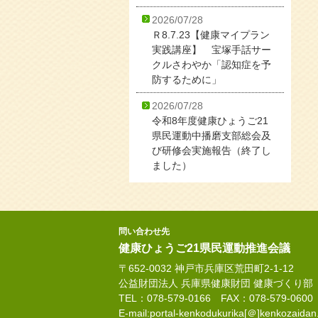
2026/07/28
Ｒ8.7.23【健康マイプラン
実践講座】 宝塚手話サー
クルさわやか「認知症を予
防するために」
2026/07/28
令和8年度健康ひょうご21
県民運動中播磨支部総会及
び研修会実施報告（終了し
ました）
問い合わせ先
健康ひょうご21県民運動推進会議
〒652-0032 神戸市兵庫区荒田町2-1-12
公益財団法人 兵庫県健康財団 健康づくり部
TEL：078-579-0166 FAX：078-579-0600
E-mail:portal-kenkodukurika[＠]kenkozaidan.