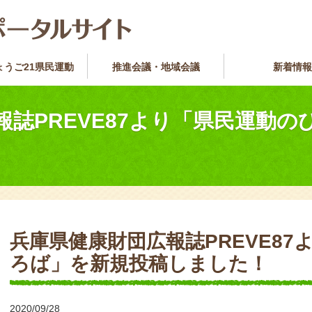
ょうご21県民運動
推進会議・地域会議
新着情報
報誌PREVE87より「県民運動
兵庫県健康財団広報誌PREVE8
ろば」を新規投稿しました！
2020/09/28