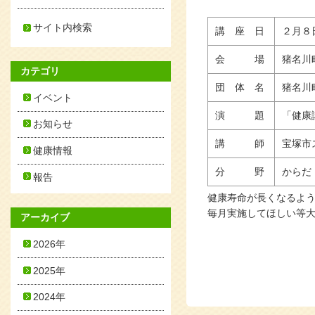
サイト内検索
講 座 日
２月８日(
会 場
猪名川
カテゴリ
団 体 名
猪名川
イベント
演 題
「健康
お知らせ
講 師
宝塚市
健康情報
分 野
からだ
報告
健康寿命が長くなるよ
毎月実施してほしい等
アーカイブ
2026年
2025年
2024年