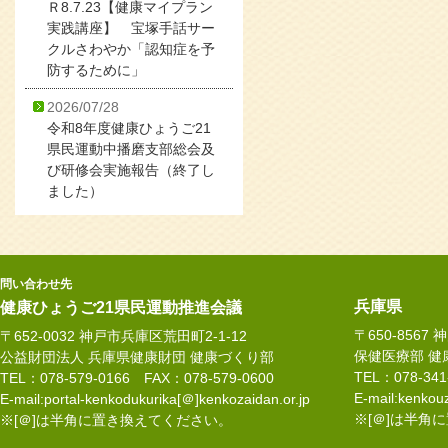
Ｒ8.7.23【健康マイプラン
実践講座】 宝塚手話サー
クルさわやか「認知症を予
防するために」
2026/07/28
令和8年度健康ひょうご21
県民運動中播磨支部総会及
び研修会実施報告（終了し
ました）
問い合わせ先
兵庫県
健康ひょうご21県民運動推進会議
〒650-8567
〒652-0032 神戸市兵庫区荒田町2-1-12
保健医療部 健
公益財団法人 兵庫県健康財団 健康づくり部
TEL：078-34
TEL：078-579-0166 FAX：078-579-0600
E-mail:kenkouz
E-mail:portal-kenkodukurika[＠]kenkozaidan.or.jp
※[＠]は半角
※[＠]は半角に置き換えてください。