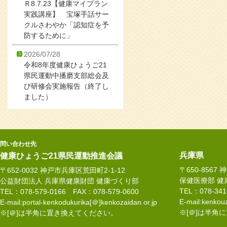
Ｒ8.7.23【健康マイプラン
実践講座】 宝塚手話サー
クルさわやか「認知症を予
防するために」
2026/07/28
令和8年度健康ひょうご21
県民運動中播磨支部総会及
び研修会実施報告（終了し
ました）
問い合わせ先
兵庫県
健康ひょうご21県民運動推進会議
〒650-8567
〒652-0032 神戸市兵庫区荒田町2-1-12
保健医療部 健
公益財団法人 兵庫県健康財団 健康づくり部
TEL：078-34
TEL：078-579-0166 FAX：078-579-0600
E-mail:kenkouz
E-mail:portal-kenkodukurika[＠]kenkozaidan.or.jp
※[＠]は半角
※[＠]は半角に置き換えてください。