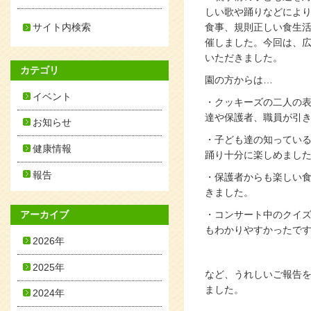
しい歌や踊りなどによ
サイト内検索
食事、規則正しい食生
催しました。
今回は、広
いただきました。
カテゴリ
園の方からは…
イベント
・クッキーズの二人の
達や保護者、職員が引
お知らせ
・子ども達の知ってい
健康情報
踊り十分に楽しめまし
報告
・保護者からも楽しい
きました。
アーカイブ
・コンサート中のクイ
もわかりやすかったで
2026年
2025年
など、うれしいご報告を
ました。
2024年