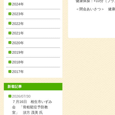
健康体操：+10分（プ
2024年
＜閉会あいさつ＞ 健
2023年
2022年
2021年
2020年
2019年
2018年
2017年
新着記事
2026/07/30
７月16日 相生市いずみ
会 「骨粗鬆症予防教
室」 須方 茂美 氏