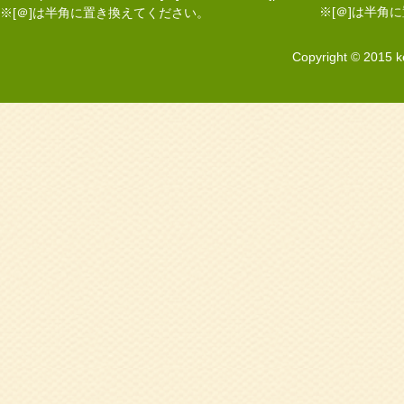
※[＠]は半角
※[＠]は半角に置き換えてください。
Copyright © 2015 k