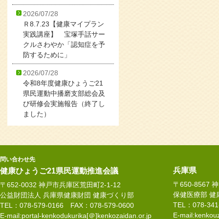
2026/07/28
Ｒ8.7.23【健康マイプラン
実践講座】 宝塚手話サー
クルさわやか「認知症を予
防するために」
2026/07/28
令和8年度健康ひょうご21
県民運動中播磨支部総会及
び研修会実施報告（終了し
ました）
問い合わせ先
兵庫県
健康ひょうご21県民運動推進会議
〒650-8567
〒652-0032 神戸市兵庫区荒田町2-1-12
保健医療部 健
公益財団法人 兵庫県健康財団 健康づくり部
TEL：078-34
TEL：078-579-0166 FAX：078-579-0600
E-mail:kenkouz
E-mail:portal-kenkodukurika[＠]kenkozaidan.or.jp