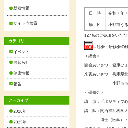
新着情報
日 時
令和７年７月
サイト内検索
場 所
小野市うる
127名のご参加をいた
カテゴリ
←総会・研修会の
イベント
＜総会＞
お知らせ
開会あいさつ 健康ひ
健康情報
来賓あいさつ 兵庫県
小野市市長 
報告
＜研修会＞
アーカイブ
講 演：「ポジティブ
講 師：関西福祉科学大
2026年
博士（医学）・指導
2025年