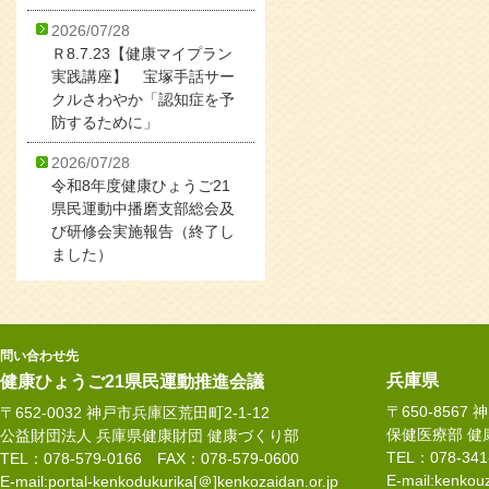
2026/07/28
Ｒ8.7.23【健康マイプラン
実践講座】 宝塚手話サー
クルさわやか「認知症を予
防するために」
2026/07/28
令和8年度健康ひょうご21
県民運動中播磨支部総会及
び研修会実施報告（終了し
ました）
問い合わせ先
兵庫県
健康ひょうご21県民運動推進会議
〒650-8567
〒652-0032 神戸市兵庫区荒田町2-1-12
保健医療部 健
公益財団法人 兵庫県健康財団 健康づくり部
TEL：078-34
TEL：078-579-0166 FAX：078-579-0600
E-mail:kenkouz
E-mail:portal-kenkodukurika[＠]kenkozaidan.or.jp