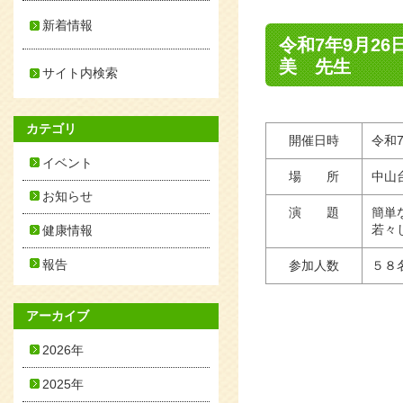
新着情報
令和7年9月2
美 先生
サイト内検索
カテゴリ
開催日時
令和7
イベント
場 所
中山
お知らせ
演 題
簡単
若々
健康情報
報告
参加人数
５８
アーカイブ
2026年
2025年