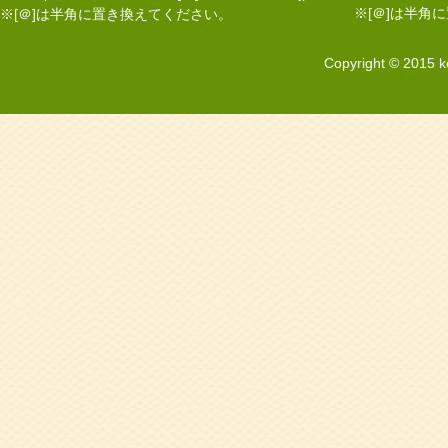
※[＠]は半角
※[＠]は半角に置き換えてください。
Copyright © 2015 k