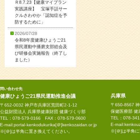
Ｒ8.7.23【健康マイプラン
実践講座】 宝塚手話サー
クルさわやか「認知症を予
防するために」
2026/07/28
令和8年度健康ひょうご21
県民運動中播磨支部総会及
び研修会実施報告（終了し
ました）
問い合わせ先
兵庫県
健康ひょうご21県民運動推進会議
〒650-8567
〒652-0032 神戸市兵庫区荒田町2-1-12
保健医療部 健
公益財団法人 兵庫県健康財団 健康づくり部
TEL：078-34
TEL：078-579-0166 FAX：078-579-0600
E-mail:kenkouz
E-mail:portal-kenkodukurika[＠]kenkozaidan.or.jp
※[＠]は半角
※[＠]は半角に置き換えてください。