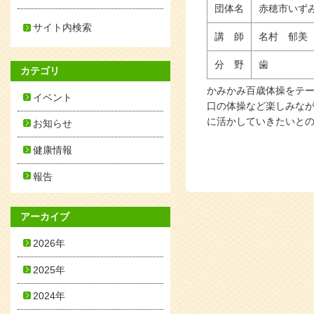
団体名
赤穂市いず
サイト内検索
講 師
名村 郁美
分 野
歯
カテゴリ
かみかみ百歳体操をテ
イベント
口の体操など楽しみな
に活かしていきたいと
お知らせ
健康情報
報告
アーカイブ
2026年
2025年
2024年